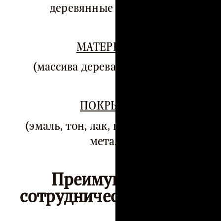
деревянные потолки…
)
МАТЕРИАЛЫ
(массива дерева, МДФ, ДСП…
)
ПОКРЫТИЕ
(эмаль, тон, лак, патина, жидкий
металл)
Преимущества
сотрудничества с нами