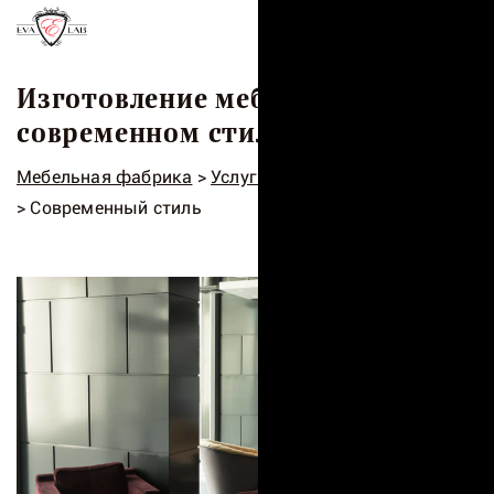
Меню
Изготовление мебели в
современном стиле
Мебельная фабрика
>
Услуги
>
Изготовление мебели
> Современный стиль