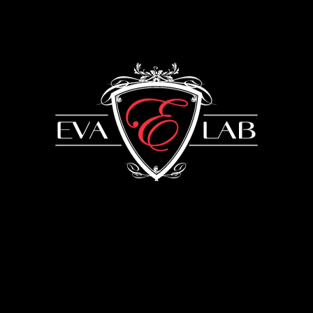
Контакты
САЛОН:
Украина, г. Киев,
ул. Зверинецкая, 68/2
+38 (093) 909 82 63
+38 (067) 502 29 33
Написать в Telegram
Написать в Viber
info@evabykova.com